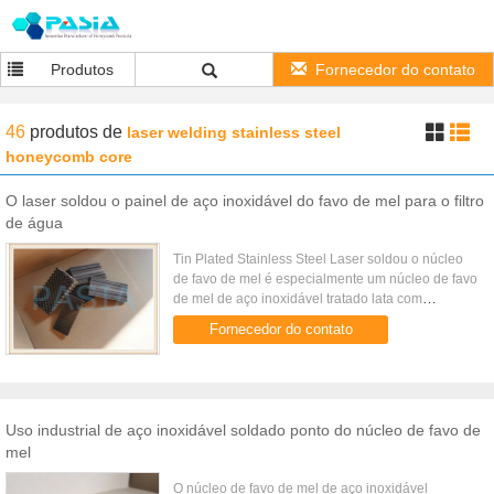
Produtos
Fornecedor do contato
46
produtos
de
laser welding stainless steel
honeycomb core
O laser soldou o painel de aço inoxidável do favo de mel para o filtro
de água
Tin Plated Stainless Steel Laser soldou o núcleo
de favo de mel é especialmente um núcleo de favo
de mel de aço inoxidável tratado lata com
propriedade de resistência da corrosão.
Fornecedor do contato
Especificações Tamanho de ...
Uso industrial de aço inoxidável soldado ponto do núcleo de favo de
mel
O núcleo de favo de mel de aço inoxidável