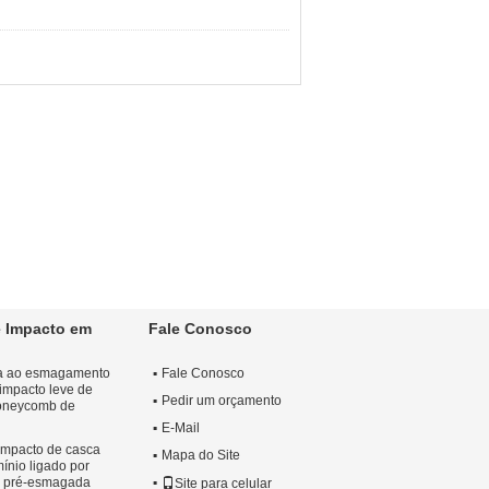
 Impacto em
Fale Conosco
cia ao esmagamento
Fale Conosco
impacto leve de
Pedir um orçamento
honeycomb de
E-Mail
impacto de casca
Mapa do Site
ínio ligado por
i pré-esmagada
Site para celular