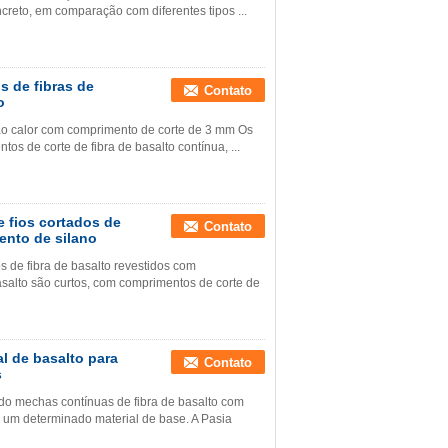
ncreto, em comparação com diferentes tipos ...
os de fibras de
Contato
o
ia ao calor com comprimento de corte de 3 mm Os
tos de corte de fibra de basalto contínua, ...
 fios cortados de
Contato
ento de silano
 de fibra de basalto revestidos com
asalto são curtos, com comprimentos de corte de
l de basalto para
Contato
s
ndo mechas contínuas de fibra de basalto com
 um determinado material de base. A Pasia