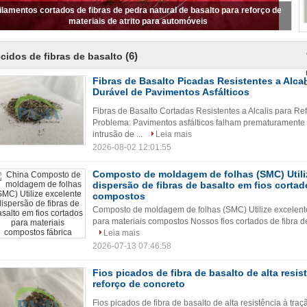
ilamentos cortados de fibras de pedra natural de basalto para reforço de
materiais de atrito para automóveis
(6)
cidos de fibras de basalto
Fibras de Basalto Picadas Resistentes a Alcal
Durável de Pavimentos Asfálticos
Fibras de Basalto Cortadas Resistentes a Alcalis para Re
Problema: Pavimentos asfálticos falham prematuramente 
intrusão de ...
Leia mais
2026-08-02 12:01:55
Composto de moldagem de folhas (SMC) Utili
dispersão de fibras de basalto em fios cortad
compostos
Composto de moldagem de folhas (SMC) Utilize excelente 
para materiais compostos Nossos fios cortados de fibra de
Leia mais
2026-07-13 07:46:58
Fios picados de fibra de basalto de alta resis
reforço de concreto
Fios picados de fibra de basalto de alta resistência à tra