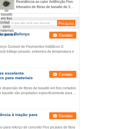
Resistência ao calor Antifricção Fios
triturados de fibras de basalto de 3
mm de comprimento de trituração
is para Reforço
Contato
forço Durável de Pavimentos Asfálticos O
sob tráfego pesado, extremos de temperatura e
ze excelente
Contato
os para materiais
dispersão de fibras de basalto em fios cortados
 basalto são projetados especificamente para ...
tência à tração para
Contato
ção para reforço de concreto Fios picados de fibra