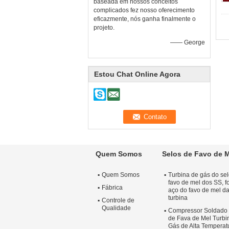
baseada em nossos conceitos
complicados fez nosso oferecimento
eficazmente, nós ganha finalmente o
projeto.
—— George
Estou Chat Online Agora
Quem Somos
Selos de Favo de 
Quem Somos
Turbina de gás do se
favo de mel dos SS, f
Fábrica
aço do favo de mel d
turbina
Controle de
Qualidade
Compressor Soldado
de Fava de Mel Turbi
Gás de Alta Temperat