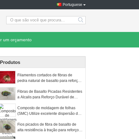
Portuguese
search
ir um orçamento
Produtos
Filamentos cortados de fibras de
pedra natural de basalto para reforço
de materiais de atrito para automóveis
Fibras de Basalto Picadas Resistentes
a Alcalis para Reforço Durável de
Pavimentos Asfálticos
Composto de moldagem de folhas
(SMC) Utilize excelente dispersão de
fibras de basalto em fios cortados para
Fios picados de fibra de basalto de
materiais compostos
alta resistência à tração para reforço
de concreto