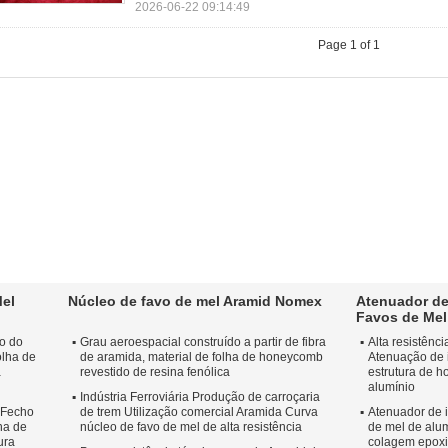
2026-06-22 09:14:49
Page 1 of 1
Mel
Núcleo de favo de mel Aramid Nomex
Atenuador de
Favos de Mel
lo do
Grau aeroespacial construído a partir de fibra
Alta resistên
olha de
de aramida, material de folha de honeycomb
Atenuação de 
a
revestido de resina fenólica
estrutura de 
alumínio
Indústria Ferroviária Produção de carroçaria
 Fecho
de trem Utilização comercial Aramida Curva
Atenuador de 
na de
núcleo de favo de mel de alta resistência
de mel de alum
ura
colagem epox