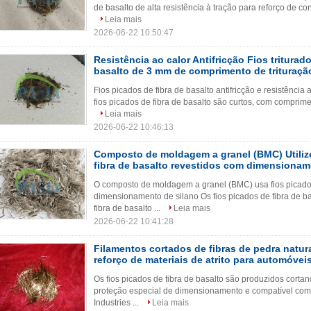
de basalto de alta resistência à tração para reforço de co
Leia mais
2026-06-22 10:50:47
Resistência ao calor Antifricção Fios triturad
basalto de 3 mm de comprimento de trituraçã
Fios picados de fibra de basalto antifricção e resistênc
fios picados de fibra de basalto são curtos, com comprimen
Leia mais
2026-06-22 10:46:13
Composto de moldagem a granel (BMC) Utilize
fibra de basalto revestidos com dimensionam
O composto de moldagem a granel (BMC) usa fios picados
dimensionamento de silano Os fios picados de fibra de b
fibra de basalto ...
Leia mais
2026-06-22 10:41:28
Filamentos cortados de fibras de pedra natura
reforço de materiais de atrito para automóvei
Os fios picados de fibra de basalto são produzidos corta
proteção especial de dimensionamento e compatível com
Industries ...
Leia mais