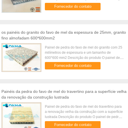
enegrece o basalto que o painel de pedra do favo
Fornecedor do contato
de mel é um painel ...
os painéis do granito do favo de mel da espessura de 25mm, granito
fino almofadam 600*600mm2
Painel de pedra do favo de mel do granito com 25
milímetros de espessura e um tamanho de
600*600 mm2 Descrição do produto O painel de
pedra do favo de mel do granito é um painel de
Fornecedor do contato
sanduíche com um painel de ...
Painéis da pedra do favo de mel do travertino para a superfície velha
da renovação da construção lustrada
Painel de pedra do favo de mel do travertino para
a renovação velha da construção com a superfície
lustrada Descrição do produto O painel de pedra
do favo de mel do travertino para a renovação
Fornecedor do contato
velha da construç...