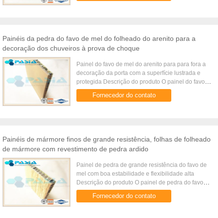
Painéis da pedra do favo de mel do folheado do arenito para a
decoração dos chuveiros à prova de choque
Painel do favo de mel do arenito para para fora a
decoração da porta com a superfície lustrada e
protegida Descrição do produto O painel do favo
de mel do arenito para a decoração exterior é um
Fornecedor do contato
tipo do painel ...
Painéis de mármore finos de grande resistência, folhas de folheado
de mármore com revestimento de pedra ardido
Painel de pedra de grande resistência do favo de
mel com boa estabilidade e flexibilidade alta
Descrição do produto O painel de pedra do favo
de mel é uma estrutura imprensada com placa de
Fornecedor do contato
alumínio, núcleo de ...