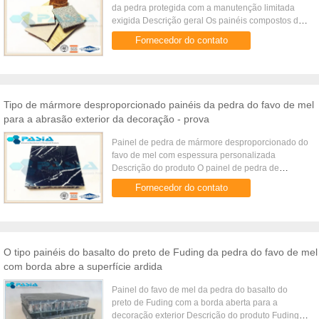
da pedra protegida com a manutenção limitada
exigida Descrição geral Os painéis compostos do
favo de mel de pedra ultra-fino são inovados
Fornecedor do contato
devido aos recursos de ...
Tipo de mármore desproporcionado painéis da pedra do favo de mel
para a abrasão exterior da decoração - prova
Painel de pedra de mármore desproporcionado do
favo de mel com espessura personalizada
Descrição do produto O painel de pedra de
mármore desproporcionado do favo de mel é com
Fornecedor do contato
um comprimento linear da unidade ...
O tipo painéis do basalto do preto de Fuding da pedra do favo de mel
com borda abre a superfície ardida
Painel do favo de mel da pedra do basalto do
preto de Fuding com a borda aberta para a
decoração exterior Descrição do produto Fuding