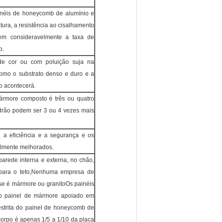
inéis de honeycomb de alumínio e
atura, a resistência ao cisalhamento
zem consideravelmente a taxa de
o.
de cor ou com poluição suja na
como o substrato denso e duro e a
o acontecerá.
ármore composto é três ou quatro
adrão podem ser 3 ou 4 vezes mais
, a eficiência e a segurança e os
elmente melhorados.
arede interna e externa, no chão,
s para o teto,Nenhuma empresa de
 se é mármore ou granitoOs painéis
 o painel de mármore apoiado em
strita do painel de honeycomb de
corpo é apenas 1/5 a 1/10 da placa