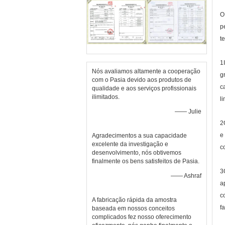
O
p
t
1
Nós avaliamos altamente a cooperação
g
com o Pasia devido aos produtos de
c
qualidade e aos serviços profissionais
ilimitados.
l
—— Julie
2
e
Agradecimentos a sua capacidade
excelente da investigação e
c
desenvolvimento, nós obtivemos
finalmente os bens satisfeitos de Pasia.
3
—— Ashraf
a
c
A fabricação rápida da amostra
f
baseada em nossos conceitos
complicados fez nosso oferecimento