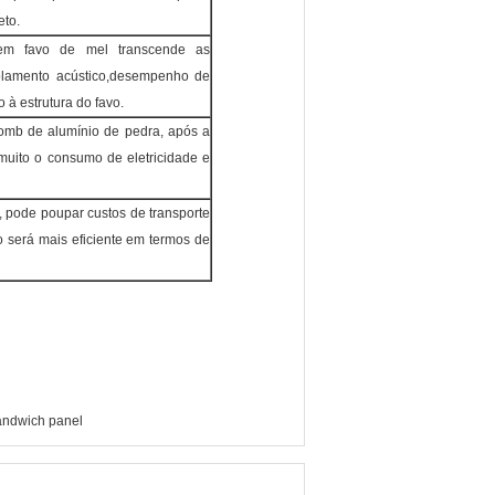
eto.
em favo de mel transcende as
solamento acústico,desempenho de
 à estrutura do favo.
omb de alumínio de pedra, após a
r muito o consumo de eletricidade e
, pode poupar custos de transporte
 será mais eficiente em termos de
andwich panel