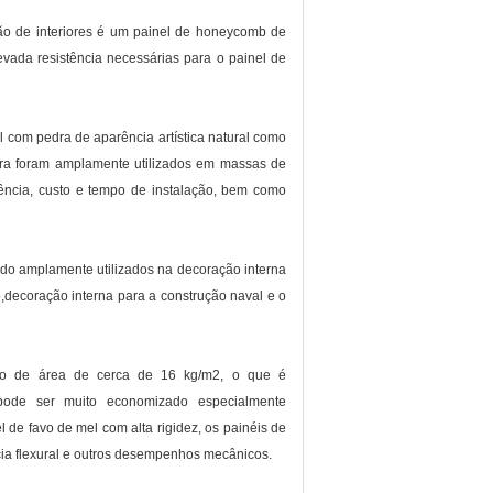
ção de interiores é um painel de honeycomb de
vada resistência necessárias para o painel de
 com pedra de aparência artística natural como
pedra foram amplamente utilizados em massas de
ência, custo e tempo de instalação, bem como
sido amplamente utilizados na decoração interna
ão,decoração interna para a construção naval e o
o de área de cerca de 16 kg/m2, o que é
 pode ser muito economizado especialmente
de favo de mel com alta rigidez, os painéis de
cia flexural e outros desempenhos mecânicos.