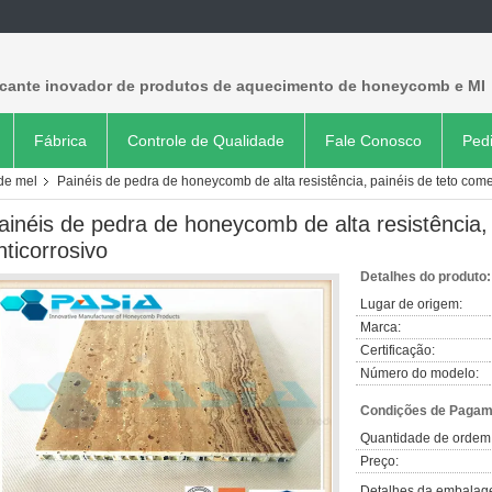
icante inovador de produtos de aquecimento de honeycomb e MI
Fábrica
Controle de Qualidade
Fale Conosco
Ped
 de mel
Painéis de pedra de honeycomb de alta resistência, painéis de teto comer
ainéis de pedra de honeycomb de alta resistência, 
nticorrosivo
Detalhes do produto:
Lugar de origem:
Marca:
Certificação:
Número do modelo:
Condições de Pagame
Quantidade de ordem
Preço:
Detalhes da embalag