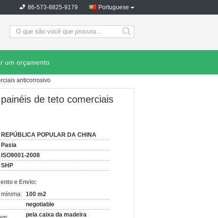
86-573-8825-9179
Portuguese
search
ir um orçamento
ciais anticorrosivo
painéis de teto comerciais
REPÚBLICA POPULAR DA CHINA
Pasia
ISO9001-2008
SHP
nto e Envio:
 mínima:
100 m2
negotiable
pela caixa da madeira
em: