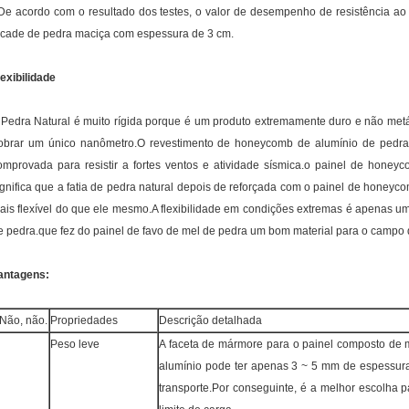
De acordo com o resultado dos testes, o valor de desempenho de resistência ao
acade de pedra maciça com espessura de 3 cm.
lexibilidade
 Pedra Natural é muito rígida porque é um produto extremamente duro e não metál
obrar um único nanômetro.O revestimento de honeycomb de alumínio de pedr
omprovada para resistir a fortes ventos e atividade sísmica.o painel de hone
ignifica que a fatia de pedra natural depois de reforçada com o painel de honeyco
ais flexível do que ele mesmo.A flexibilidade em condições extremas é apenas um
e pedra.que fez do painel de favo de mel de pedra um bom material para o campo d
antagens:
 Não, não.
Propriedades
Descrição detalhada
Peso leve
A faceta de mármore para o painel composto de 
alumínio pode ter apenas 3 ~ 5 mm de espessur
transporte.Por conseguinte, é a melhor escolha p