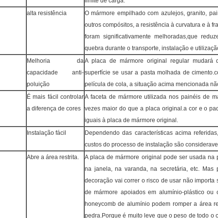
limite de carga.
alta resistência
O mármore empilhado com azulejos, granito, pa
outros compósitos, a resistência à curvatura e à fr
foram significativamente melhoradas,que redu
quebra durante o transporte, instalação e utilizaçã
Melhoria da
A placa de mármore original regular mudará 
capacidade anti-
superfície se usar a pasta molhada de cimento.
poluição
película de cola, a situação acima mencionada nã
É mais fácil controlar
A faceta de mármore utilizada nos painéis de m
a diferença de cores
vezes maior do que a placa original.a cor e o p
iguais à placa de mármore original.
Instalação fácil
Dependendo das características acima referidas
custos do processo de instalação são considerav
Abre a área restrita.
A placa de mármore original pode ser usada na p
na janela, na varanda, na secretária, etc. Ma
decoração vai correr o risco de usar não importa
de mármore apoiados em alumínio-plástico ou
honeycomb de alumínio podem romper a área re
pedra.Porque é muito leve que o peso de todo o 