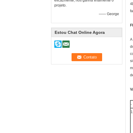
eficazmente, nós ganha finalmente o
4
projeto.
f
—— George
F
Estou Chat Online Agora
A
d
c
s
m
d
V
-
1