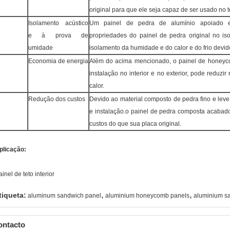
original para que ele seja capaz de ser usado no t
Isolamento acústico
Um painel de pedra de alumínio apoiado 
e à prova de
propriedades do painel de pedra original no i
umidade
isolamento da humidade e do calor e do frio devido
Economia de energia
Além do acima mencionado, o painel de honeyc
instalação no interior e no exterior, pode reduzi
calor.
Redução dos custos
Devido ao material composto de pedra fino e leve
e instalação.o painel de pedra composta acabado
custos do que sua placa original.
plicação:
ainel de teto interior
,
,
tiqueta:
aluminum sandwich panel
aluminium honeycomb panels
aluminium s
ontacto