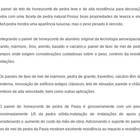
 painel de teto de honeycomb de pedra leve e de alta resistência para decora
edra com uma faceta de pedra natural.Possui boas propriedades de leveza e ele
etoA pedra mostra uma aparência luxuosa, mas o peso pesado é vencido.
Integrando o painel de honeycomb de alumínio original da tecnologia aeroespacial
ranito, mármore, ônix, arenito, basalto e calcário,o painel de favo de mel de 
ampos onde exigem considerações cuidadosas sobre o peso, controlo da resist
imitações.
Os painéis de favo de mel de mármore, pedra de granito, travertino, calcário têm 
 externa, renovação de edifícios antigos clássicos, teto de elevador, parede e ch
omboio de alta velocidade, bem como outras aplicações.
O painel de honeycomb de pedra de Pasia é grosseiramente com um pes
proximadamente 1/5 da pedra sólida.instalação de instalações de apoio
onsiderando o aumento do custo da mão-de-obra. Adicionando o suporte do painel 
avo de mel de pedra da Pasia mostram excelente resistência ao impacto e resistên