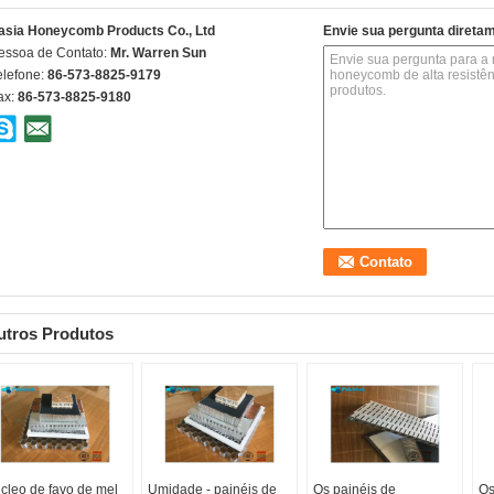
asia Honeycomb Products Co., Ltd
Envie sua pergunta direta
essoa de Contato:
Mr. Warren Sun
elefone:
86-573-8825-9179
ax:
86-573-8825-9180
utros Produtos
cleo de favo de mel
Umidade - painéis de
Os painéis de
Os