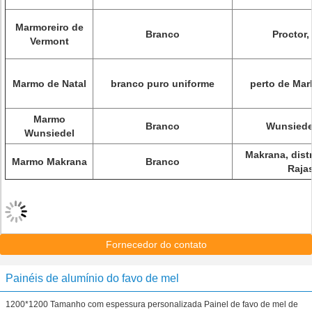
Marmoreiro de
Branco
Proctor,
Vermont
Marmo de Natal
branco puro uniforme
perto de Mar
Marmo
Branco
Wunsiedel
Wunsiedel
Makrana, distr
Marmo Makrana
Branco
Raja
Fornecedor do contato
Painéis de alumínio do favo de mel
1200*1200 Tamanho com espessura personalizada Painel de favo de mel de