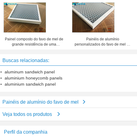
sadia utilizaram ferramentas o
de mel almofadam 25 milímetros
tratamento de superfície
de espessura
Painel composto do favo de mel de
Painéis de alumínio
grande resistência de uma
personalizados do favo de mel da
espessura de 20 milímetros 10
espessura da folha, folha de metal
anos de período de garantia
do favo de mel
Buscas relacionadas:
aluminum sandwich panel
aluminium honeycomb panels
aluminium sandwich panel
Painéis de alumínio do favo de mel
Veja todos os produtos
Perfil da companhia