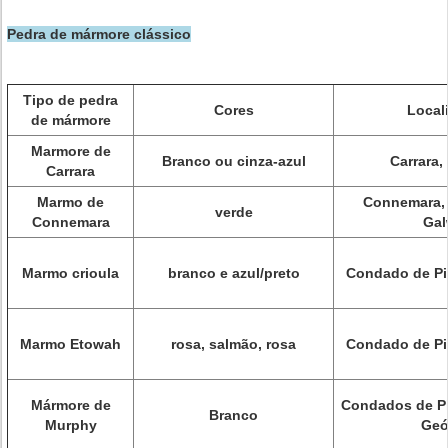
Pedra de mármore clássico
Tipo de pedra
Cores
Local
de mármore
Marmore de
Branco ou cinza-azul
Carrara,
Carrara
Marmo de
Connemara,
verde
Connemara
Gal
Marmo crioula
branco e azul/preto
Condado de Pi
Marmo Etowah
rosa, salmão, rosa
Condado de Pi
Mármore de
Condados de Pi
Branco
Murphy
Geó