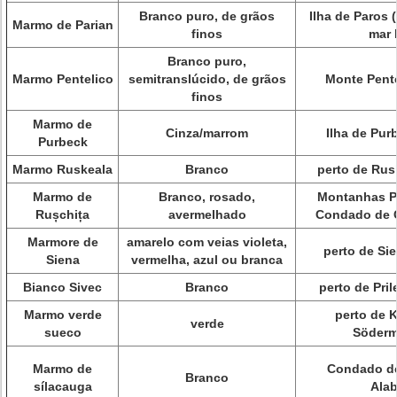
Branco puro, de grãos
Ilha de Paros 
Marmo de Parian
finos
mar 
Branco puro,
Marmo Pentelico
semitranslúcido, de grãos
Monte Pente
finos
Marmo de
Cinza/marrom
Ilha de Pur
Purbeck
Marmo Ruskeala
Branco
perto de Rusk
Marmo de
Branco, rosado,
Montanhas P
Rușchița
avermelhado
Condado de C
Marmore de
amarelo com veias violeta,
perto de Si
Siena
vermelha, azul ou branca
Bianco Sivec
Branco
perto de Pril
Marmo verde
perto de 
verde
sueco
Söderm
Marmo de
Condado de
Branco
sílacauga
Ala