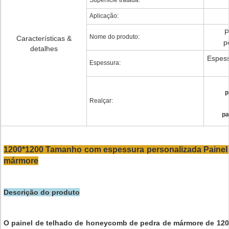
Superfície tratada:
Aplicação:
P
Nome do produto:
Características &
p
detalhes
Espess
Espessura:
p
Realçar:
pa
1200*1200 Tamanho com espessura personalizada Painel 
mármore
Descrição do produto
O painel de telhado de honeycomb de pedra de mármore de 120